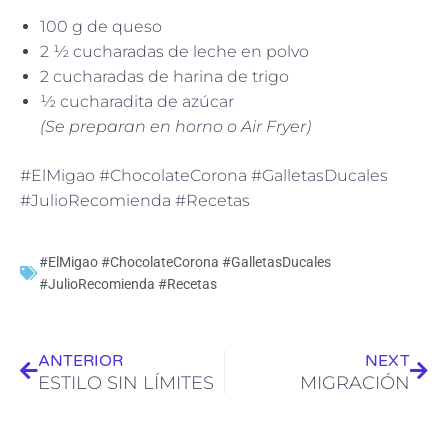
100 g de queso
2 ½ cucharadas de leche en polvo
2 cucharadas de harina de trigo
½ cucharadita de azúcar
(Se preparan en horno o Air Fryer)
#ElMigao #ChocolateCorona #GalletasDucales
#JulioRecomienda #Recetas
#ElMigao #ChocolateCorona #GalletasDucales
#JulioRecomienda #Recetas
Ant
Sig
ANTERIOR
NEXT
ESTILO SIN LÍMITES
MIGRACIÓN