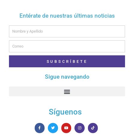
Entérate de nuestras últimas noticias
Name
Email
SUBSCRÍBETE
Sigue navegando
Síguenos
F
T
Y
I
T
a
w
o
n
i
c
i
u
s
k