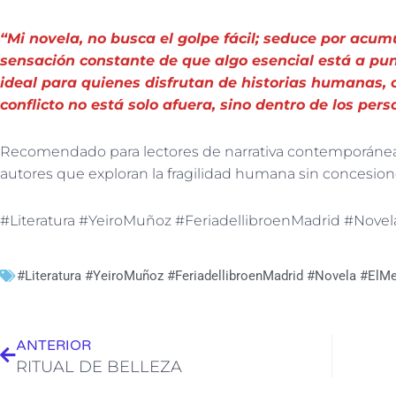
“Mi novela, no busca el golpe fácil; seduce por acum
sensación constante de que algo esencial está a pun
ideal para quienes disfrutan de historias humanas, o
conflicto no está solo afuera, sino dentro de los pers
Recomendado para lectores de narrativa contemporánea,
autores que exploran la fragilidad humana sin concesion
#Literatura #YeiroMuñoz #FeriadellibroenMadrid #Nove
#Literatura #YeiroMuñoz #FeriadellibroenMadrid #Novela #ElM
Ant
ANTERIOR
RITUAL DE BELLEZA