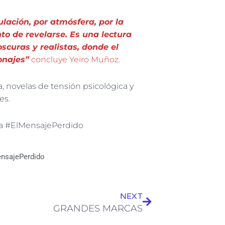
ulación, por atmósfera, por la
to de revelarse. Es una lectura
scuras y realistas, donde el
onajes”
concluye Yeiro Muñoz.
 novelas de tensión psicológica y
es.
la #ElMensajePerdido
ensajePerdido
Siguiente
NEXT
GRANDES MARCAS