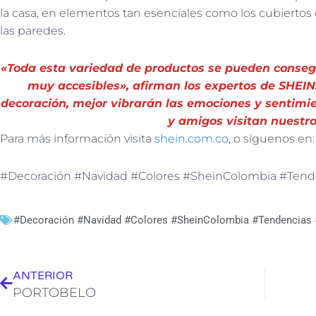
la casa, en elementos tan esenciales como los cubiertos o
las paredes.
«Toda esta variedad de productos se pueden consegu
muy accesibles», afirman los expertos de SHEI
decoración, mejor vibrarán las emociones y sentimi
y amigos visitan nuestr
Para más información visita
shein.com.co
, o síguenos en
#Decoración #Navidad #Colores #SheinColombia #Tend
#Decoración #Navidad #Colores #SheinColombia #Tendencias 
Ant
ANTERIOR
PORTOBELO