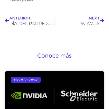
Ant
Sig
ANTERIOR
NEXT
DÍA DEL PADRE & MUNDIAL
WeWork
Conoce más
Medio Ambiente