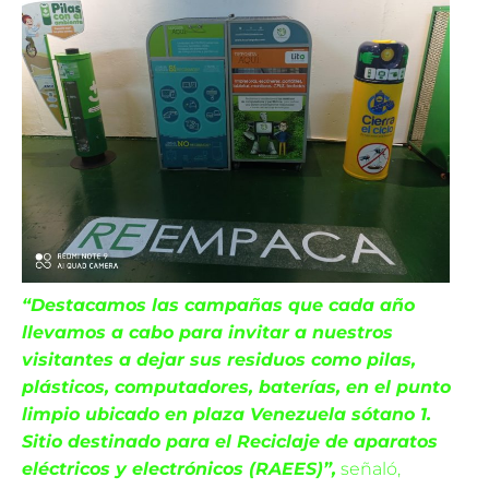
“Destacamos las campañas que cada año
llevamos a cabo para invitar a nuestros
visitantes a dejar sus residuos como pilas,
plásticos, computadores, baterías, en el punto
limpio ubicado en plaza Venezuela sótano 1.
Sitio destinado para el Reciclaje de aparatos
eléctricos y electrónicos (RAEES)”,
señaló,