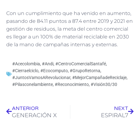
Con un cumplimiento que ha venido en aumento,
pasando de 84.11 puntos a 87.4 entre 2019 y 2021 en
gestión de residuos, la meta del centro comercial
es llegar a un 100% de material reciclable en 2030
de la mano de campañas internas y externas.
#Acecolombia
,
#Andi
,
#CentroComercialSantafé
,
#Cierraelciclo
,
#Ecocomputo
,
#GrupoRetorna
,
#JuntosVamosARevolucionar
,
#MejorCampañadeReciclaje
,
#Pilasconelambiente
,
#Reconocimiento
,
#Visión30/30
Ant
Sig
ANTERIOR
NEXT
GENERACIÓN X
ESPIRAL7