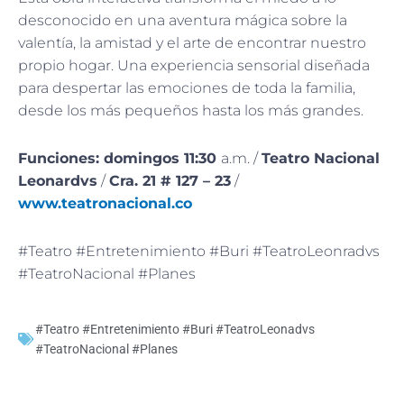
desconocido en una aventura mágica sobre la
valentía, la amistad y el arte de encontrar nuestro
propio hogar. Una experiencia sensorial diseñada
para despertar las emociones de toda la familia,
desde los más pequeños hasta los más grandes.
Funciones: domingos 11:30
a.m. /
Teatro Nacional
Leonardvs
/
Cra. 21 # 127 – 23
/
www.teatronacional.co
#Teatro #Entretenimiento #Buri #TeatroLeonradvs
#TeatroNacional #Planes
#Teatro #Entretenimiento #Buri #TeatroLeonadvs
#TeatroNacional #Planes
Ant
Sig