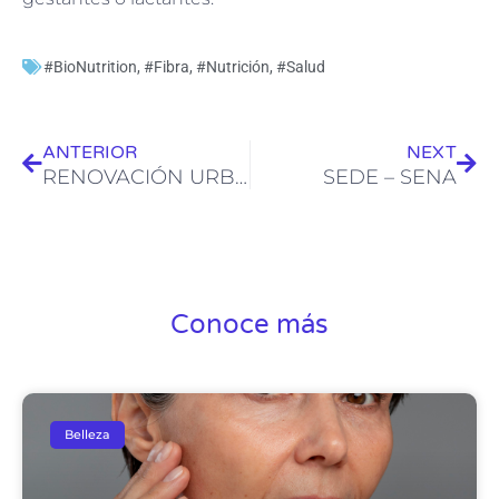
#BioNutrition
,
#Fibra
,
#Nutrición
,
#Salud
Ant
Sig
ANTERIOR
NEXT
RENOVACIÓN URBANA
SEDE – SENA
Conoce más
Belleza