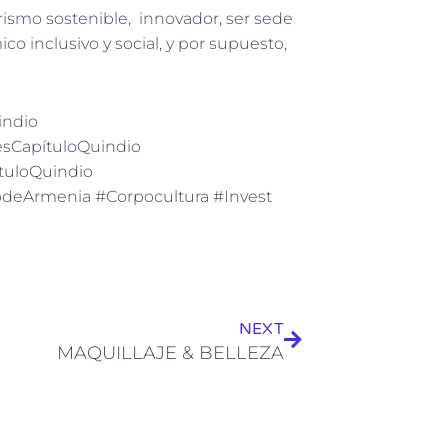
ismo sostenible, innovador, ser sede
o inclusivo y social, y por supuesto,
indio
sCapítuloQuindio
tuloQuindio
deArmenia #Corpocultura #Invest
Siguiente
NEXT
MAQUILLAJE & BELLEZA