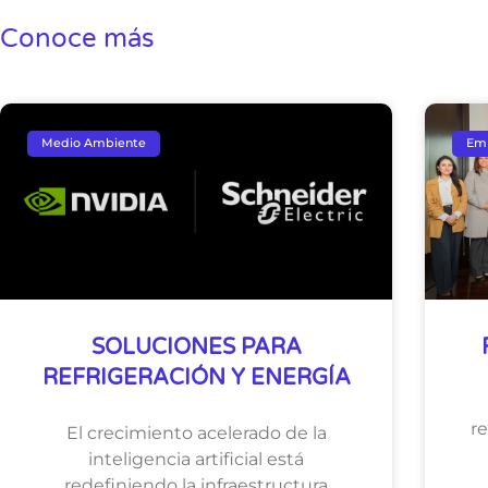
Conoce más
Medio Ambiente
Em
SOLUCIONES PARA
REFRIGERACIÓN Y ENERGÍA
r
El crecimiento acelerado de la
inteligencia artificial está
redefiniendo la infraestructura