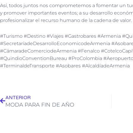
Así, todos juntos nos comprometemos a fomentar un tur
y promover importantes eventos; a su desarrollo económic
profesionalizar el recurso humano de la cadena de valor.
#Turismo #Destino #Viajes #Gastrobares #Armenia #Qu
#SecretaríadeDesarrolloEconomicodeArmenia #Asobare
#CámaradeComerciodeArmenia #Fenalco #CotelcoCapí
#QuindioConventionBureau #ProColombia #Aeropuerto
#TerminaldeTransporte #Asobares #AlcaldíadeArmenia
Ant
ANTERIOR
MODA PARA FIN DE AÑO