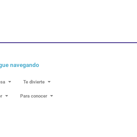
gue navegando
esa
Te divierte
r
Para conocer