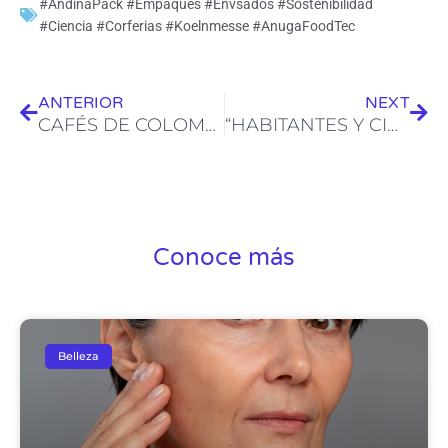
#AndinaPack #Empaques #Envsados #Sostenibilidad
#Ciencia #Corferias #Koelnmesse #AnugaFoodTec
Ant
Sig
ANTERIOR
NEXT
CAFÉS DE COLOMBIA EXPO
“HABITANTES Y CIUDADES”
Conoce más
Belleza