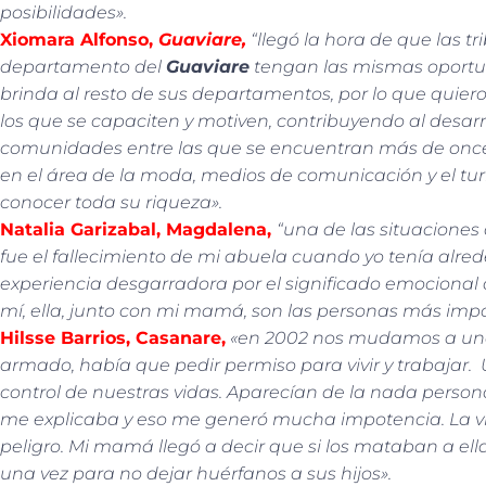
posibilidades».
Xiomara Alfons
o
,
Guaviare,
“llegó la hora de que las t
departamento del
Guaviare
tengan las mismas oportu
brinda al resto de sus departamentos, por lo que quier
los que se capaciten y motiven, contribuyendo al desarr
comunidades entre las que se encuentran más de once
en el área de la moda, medios de comunicación y el tu
conocer toda su riqueza».
Natalia Garizabal, Magdalena,
“una de las situacione
fue el fallecimiento de mi abuela cuando yo tenía alre
experiencia desgarradora por el significado emocional q
mí, ella, junto con mi mamá, son las personas más imp
Hilsse Barrios, Casanare,
«en 2002 nos mudamos a una 
armado, había que pedir permiso para vivir y trabajar. 
control de nuestras vidas. Aparecían de la nada pers
me explicaba y eso me generó mucha impotencia. La v
peligro. Mi mamá llegó a decir que si los mataban a el
una vez para no dejar huérfanos a sus hijos».