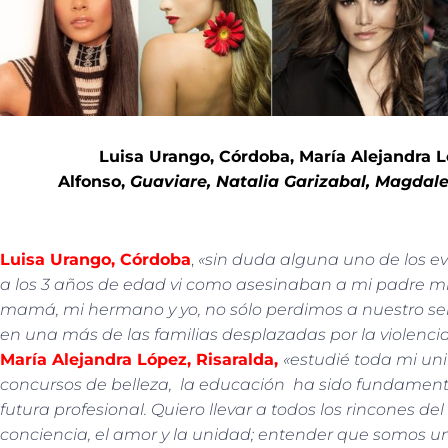
Luisa Urango, Córdoba, María Alejandra L
Alfonso,
Guaviare, Natalia Garizabal, Magdalen
Luisa Urango, Córdoba
,
«sin duda alguna uno de los 
a los 3 años de edad vi como asesinaban a mi padre m
mamá, mi hermano y yo, no sólo perdimos a nuestro se
en una más de las familias desplazadas por la violenci
María Alejandra López, Risaralda,
«estudié toda mi un
concursos de belleza, la educación ha sido fundament
futura profesional. Quiero llevar a todos los rincones d
conciencia, el amor y la unidad; entender que somos un