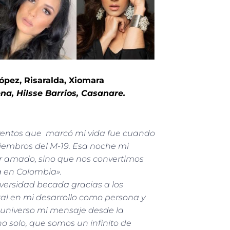
ópez, Risaralda, Xiomara
a, Hilsse Barrios, Casanare.
eventos que marcó mi vida fue cuando
iembros del M-19. Esa noche mi
r amado, sino que nos convertimos
a en Colombia».
iversidad becada gracias a los
al en mi desarrollo como persona y
el universo mi mensaje desde la
o solo, que somos un infinito de