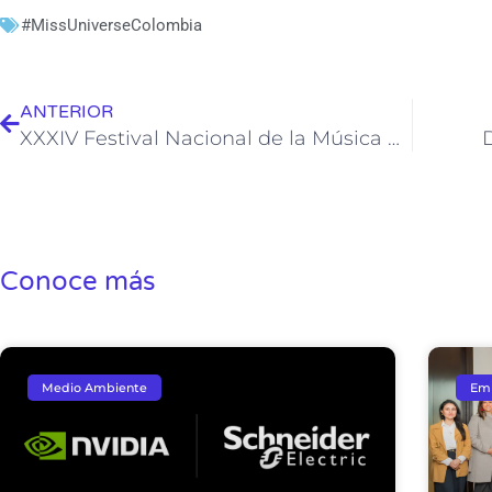
#MissUniverseColombia
Ant
ANTERIOR
XXXIV Festival Nacional de la Música Colombiana
Conoce más
Medio Ambiente
Em