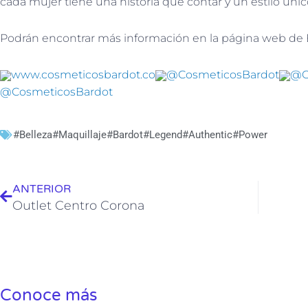
cada mujer tiene una historia que contar y un estilo únic
Podrán encontrar más información en la página web de
www.cosmeticosbardot.co
@
CosmeticosBardot
@
@CosmeticosBardot
#Belleza#Maquillaje#Bardot#Legend#Authentic#Power
Ant
ANTERIOR
Outlet Centro Corona
Conoce más