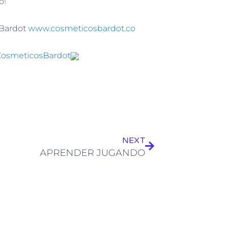
o!
 Bardot
www.cosmeticosbardot.co
CosmeticosBardot
Siguiente
NEXT
APRENDER JUGANDO