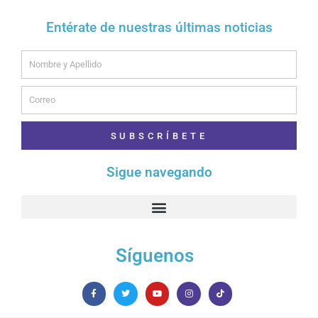
Entérate de nuestras últimas noticias
Name
Email
SUBSCRÍBETE
Sigue navegando
Síguenos
F
T
Y
I
T
a
w
o
n
i
c
i
u
s
k
e
t
t
t
t